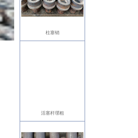
柱塞销
活塞杆墎粗