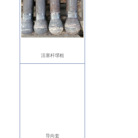
活塞杆墎粗
导向套